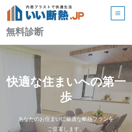
内
容
を
ス
無料診断
キ
ッ
プ
快適な住まいへの第一
歩
あなたのお住まいに最適な断熱プランを
ご提案します。