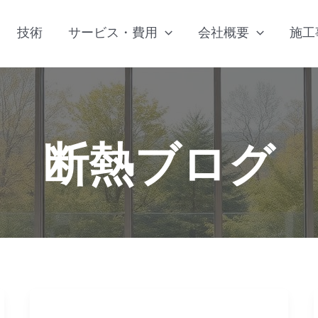
技術
サービス・費用
会社概要
施工
断熱ブログ